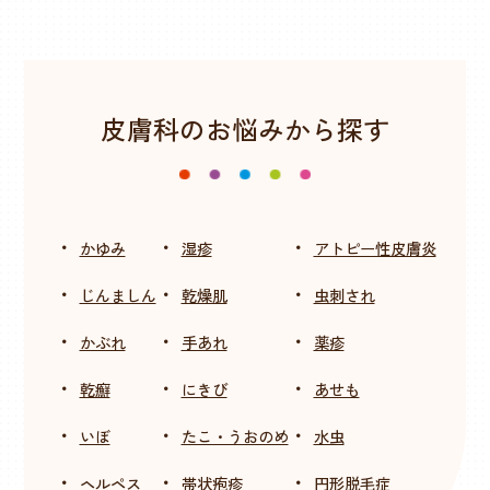
皮膚科のお悩みから探す
・
・
・
かゆみ
湿疹
アトピー性皮膚炎
・
・
・
じんましん
乾燥肌
虫刺され
・
・
・
かぶれ
手あれ
薬疹
・
・
・
乾癬
にきび
あせも
・
・
・
いぼ
たこ・うおのめ
水虫
・
・
・
ヘルペス
帯状疱疹
円形脱毛症